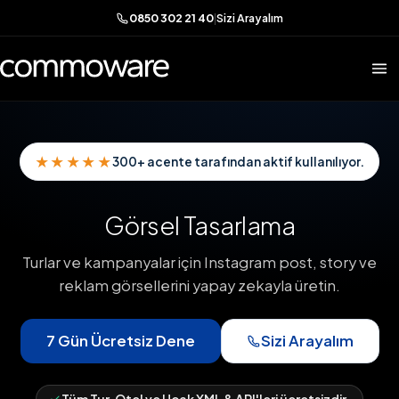
0850 302 21 40
|
Sizi Arayalım
★★★★★
300+ acente tarafından aktif kullanılıyor.
Görsel Tasarlama
Turlar ve kampanyalar için Instagram post, story ve
reklam görsellerini yapay zekayla üretin.
7 Gün Ücretsiz Dene
Sizi Arayalım