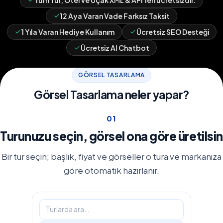
Tüm Tur, Otel ve Uçak XML & API'leri ücretsizdir.
12 Aya Varan Vade Farksız Taksit
1 Yıla Varan Hediye Kullanım
Ücretsiz SEO Desteği
Ücretsiz AI Chatbot
GÖRSEL TASARLAMA
Görsel Tasarlama neler yapar?
0
1
Turunuzu seçin, görsel ona göre üretilsin
Bir tur seçin; başlık, fiyat ve görseller o tura ve markanıza
göre otomatik hazırlanır.
Turlarda ara…