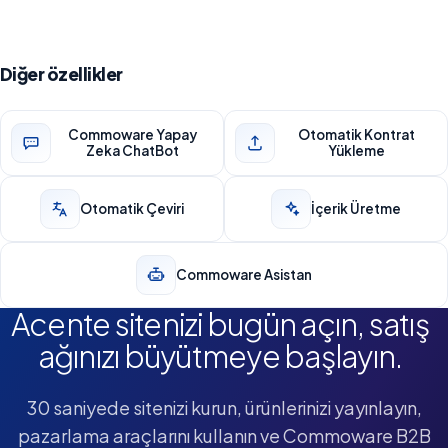
Diğer özellikler
Commoware Yapay
Otomatik Kontrat
Zeka ChatBot
Yükleme
Otomatik Çeviri
İçerik Üretme
Commoware Asistan
Acente sitenizi bugün açın, satış
ağınızı büyütmeye başlayın.
30 saniyede sitenizi kurun, ürünlerinizi yayınlayın,
pazarlama araçlarını kullanın ve Commoware B2B