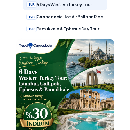
6 Days Western Turkey Tour
TUR
Cappadocia Hot Air Balloon Ride
TUR
Pamukkale & Ephesus Day Tour
TUR