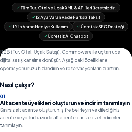
Tüm Tur, Otel ve Uçak XML & API'leri ücretsizdir.
12 Aya Varan Vade Farksız Taksit
1 Yıla Varan Hediye Kullanım
Ücretsiz SEO Desteği
Ücretsiz AI Chatbot
B2B (Tur, Otel, Uçak Satışı), Commoware ile uçtan uca
dijital satış kanalına dönüşür. Aşağıdaki özelliklerle
operasyonunuzu hızlandırın ve rezervasyonlarınızı artırın.
Nasıl çalışır?
0
1
Alt acente üyelikleri oluşturun ve indirim tanımlayın
Sınırsız alt acente oluşturun, şifre belirleyin ve dilediğiniz
acente veya tur bazında alt acentelerinize özel indirimler
tanımlayın.