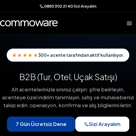
0850 302 21 40
|
Sizi Arayalım
★★★★★
300+ acente tarafından aktif kullanılıyor.
B2B (Tur, Otel, Uçak Satışı)
Alt acentelerinizle sınırsız çalışın: şifre belirleyin,
acenteye özel indirim tanımlayın, satış ve muhasebenizi
takip edin; operasyon, konfirme ve alış bilgilerini iletin.
7 Gün Ücretsiz Dene
Sizi Arayalım