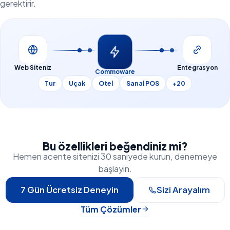
gerektirir.
Web Siteniz
Entegrasyon
Commoware
Tur
Uçak
Otel
Sanal POS
+20
Bu özellikleri beğendiniz mi?
Hemen acente sitenizi 30 saniyede kurun, denemeye
başlayın.
7 Gün Ücretsiz Deneyin
Sizi Arayalım
Tüm Çözümler