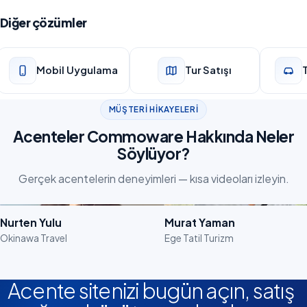
Diğer çözümler
Mobil Uygulama
Tur Satışı
MÜŞTERI HIKAYELERI
Acenteler Commoware Hakkında Neler
Söylüyor?
Gerçek acentelerin deneyimleri — kısa videoları izleyin.
Videoyu İzle
Videoyu İzle
Nurten Yulu
Murat Yaman
Okinawa Travel
Ege Tatil Turizm
Acente sitenizi bugün açın, satış