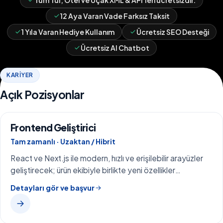
Tüm Tur, Otel ve Uçak XML & API'leri ücretsizdir.
12 Aya Varan Vade Farksız Taksit
1 Yıla Varan Hediye Kullanım
Ücretsiz SEO Desteği
Ücretsiz AI Chatbot
KARIYER
Açık Pozisyonlar
Frontend Geliştirici
Tam zamanlı · Uzaktan / Hibrit
React ve Next.js ile modern, hızlı ve erişilebilir arayüzler
geliştirecek; ürün ekibiyle birlikte yeni özellikler
tasarlayacak bir takım arkadaşı arıyoruz.
Detayları gör ve başvur