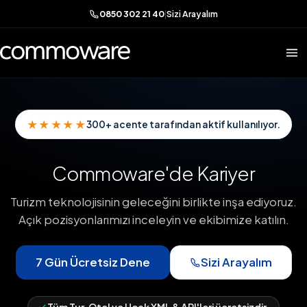
0850 302 21 40
|
Sizi Arayalım
★★★★★
300+ acente tarafından aktif kullanılıyor.
Commoware'de Kariyer
Turizm teknolojisinin geleceğini birlikte inşa ediyoruz.
Açık pozisyonlarımızı inceleyin ve ekibimize katılın.
7 Gün Ücretsiz Dene
Sizi Arayalım