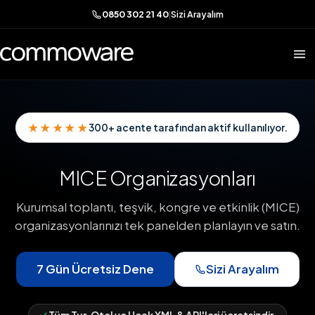
0850 302 21 40
|
Sizi Arayalım
★★★★★
300+ acente tarafından aktif kullanılıyor.
MICE Organizasyonları
Kurumsal toplantı, teşvik, kongre ve etkinlik (MICE)
organizasyonlarınızı tek panelden planlayın ve satın.
7 Gün Ücretsiz Dene
Sizi Arayalım