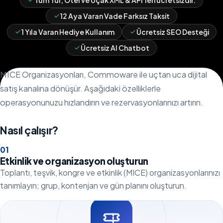
Tüm Tur, Otel ve Uçak XML & API'leri ücretsizdir.
12 Aya Varan Vade Farksız Taksit
1 Yıla Varan Hediye Kullanım
Ücretsiz SEO Desteği
Ücretsiz AI Chatbot
MICE Organizasyonları, Commoware ile uçtan uca dijital
satış kanalına dönüşür. Aşağıdaki özelliklerle
operasyonunuzu hızlandırın ve rezervasyonlarınızı artırın.
Nasıl çalışır?
0
1
Etkinlik ve organizasyon oluşturun
Toplantı, teşvik, kongre ve etkinlik (MICE) organizasyonlarınızı
tanımlayın; grup, kontenjan ve gün planını oluşturun.