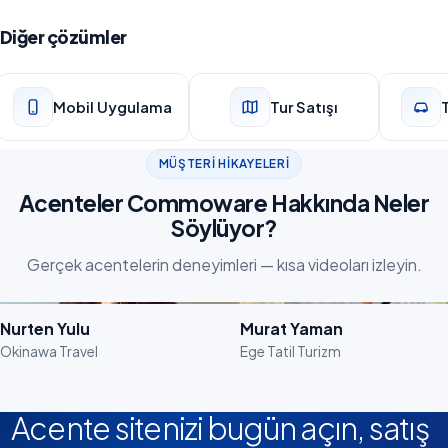
Diğer çözümler
Mobil Uygulama
Tur Satışı
MÜŞTERI HIKAYELERI
Acenteler Commoware Hakkında Neler
Söylüyor?
Gerçek acentelerin deneyimleri — kısa videoları izleyin.
Videoyu İzle
Videoyu İzle
Nurten Yulu
Murat Yaman
Okinawa Travel
Ege Tatil Turizm
Acente sitenizi bugün açın, satış