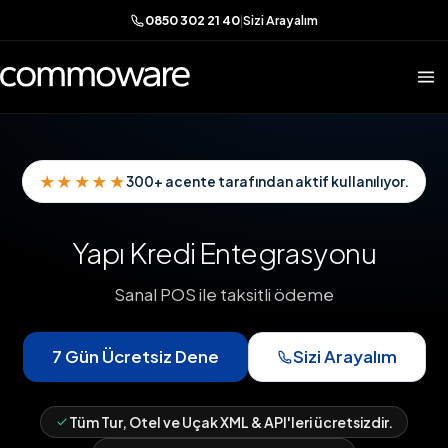
0850 302 21 40
|
Sizi Arayalım
★★★★★
300+ acente tarafından aktif kullanılıyor.
Yapı Kredi Entegrasyonu
Sanal POS ile taksitli ödeme
7 Gün Ücretsiz Dene
Sizi Arayalım
Tüm Tur, Otel ve Uçak XML & API'leri ücretsizdir.