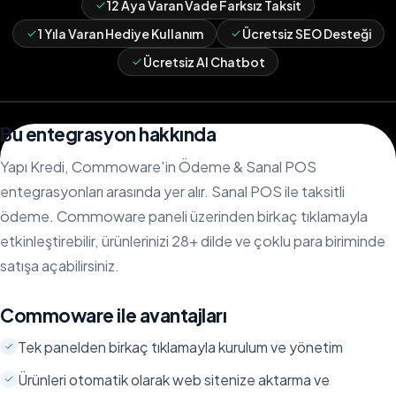
12 Aya Varan Vade Farksız Taksit
1 Yıla Varan Hediye Kullanım
Ücretsiz SEO Desteği
Ücretsiz AI Chatbot
Bu entegrasyon hakkında
Yapı Kredi, Commoware'in Ödeme & Sanal POS
entegrasyonları arasında yer alır. Sanal POS ile taksitli
ödeme. Commoware paneli üzerinden birkaç tıklamayla
etkinleştirebilir, ürünlerinizi 28+ dilde ve çoklu para biriminde
satışa açabilirsiniz.
Commoware ile avantajları
Tek panelden birkaç tıklamayla kurulum ve yönetim
Ürünleri otomatik olarak web sitenize aktarma ve