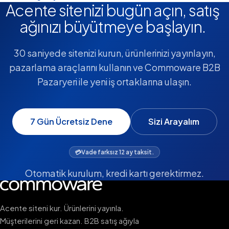
Acente sitenizi bugün açın, satış
ağınızı büyütmeye başlayın.
30 saniyede sitenizi kurun, ürünlerinizi yayınlayın,
pazarlama araçlarını kullanın ve Commoware B2B
Pazaryeri ile yeni iş ortaklarına ulaşın.
7 Gün Ücretsiz Dene
Sizi Arayalım
💳
Vade farksız 12 ay taksit.
Otomatik kurulum, kredi kartı gerektirmez.
Acente siteni kur. Ürünlerini yayınla.
Müşterilerini geri kazan. B2B satış ağıyla