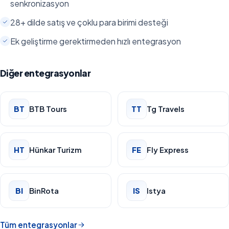
senkronizasyon
28+ dilde satış ve çoklu para birimi desteği
Ek geliştirme gerektirmeden hızlı entegrasyon
Diğer entegrasyonlar
BT
BTB Tours
TT
Tg Travels
HT
Hünkar Turizm
FE
Fly Express
BI
BinRota
IS
Istya
Tüm entegrasyonlar