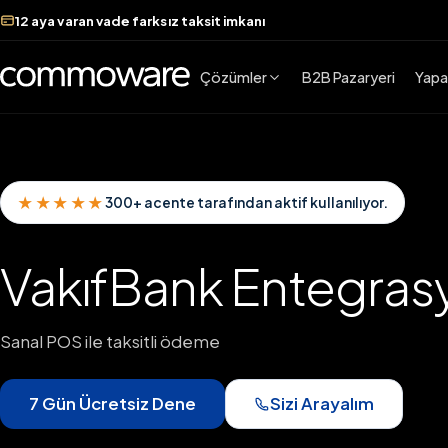
12 aya varan vade farksız taksit imkanı
Çözümler
B2B Pazaryeri
Yapa
★★★★★
300+ acente tarafından aktif kullanılıyor.
VakıfBank Entegras
Sanal POS ile taksitli ödeme
7 Gün Ücretsiz Dene
Sizi Arayalım