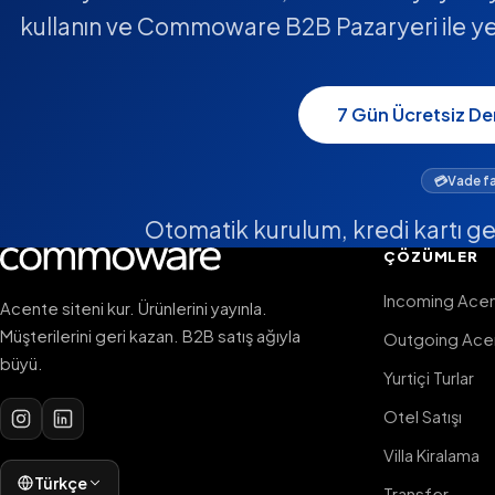
kullanın ve Commoware B2B Pazaryeri ile yeni
7 Gün Ücretsiz D
💳
Vade fa
Otomatik kurulum, kredi kartı g
ÇÖZÜMLER
Incoming Acen
Acente siteni kur. Ürünlerini yayınla.
Müşterilerini geri kazan. B2B satış ağıyla
Outgoing Ace
büyü.
Yurtiçi Turlar
Otel Satışı
Villa Kiralama
Türkçe
Transfer