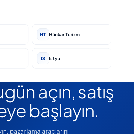
HT
Hünkar Turizm
IS
Istya
ugün açın, satış
eye başlayın.
yın, pazarlama araçlarını