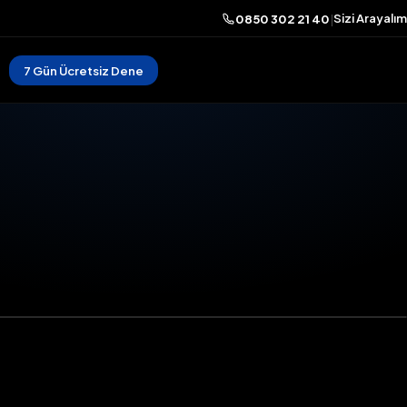
Sizi Arayalım
0850 302 21 40
|
7 Gün Ücretsiz Dene