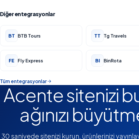
Diğer entegrasyonlar
BT
BTB Tours
TT
Tg Travels
FE
Fly Express
BI
BinRota
Tüm entegrasyonlar
Acente sitenizi b
ağınızı büyütm
30 saniyede sitenizi kurun, ürünlerinizi yayınla