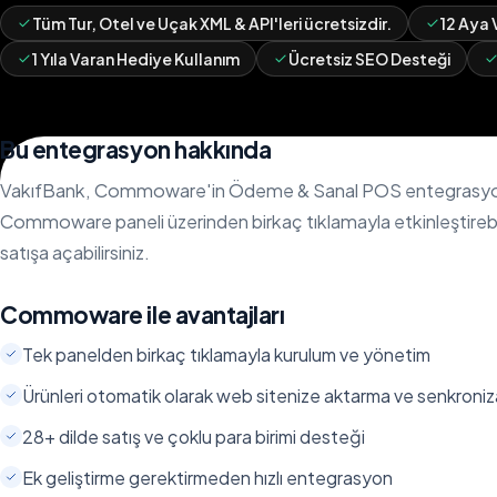
Tüm Tur, Otel ve Uçak XML & API'leri ücretsizdir.
12 Aya 
1 Yıla Varan Hediye Kullanım
Ücretsiz SEO Desteği
Bu entegrasyon hakkında
VakıfBank, Commoware'in Ödeme & Sanal POS entegrasyonları
Commoware paneli üzerinden birkaç tıklamayla etkinleştirebilir
satışa açabilirsiniz.
Commoware ile avantajları
Tek panelden birkaç tıklamayla kurulum ve yönetim
Ürünleri otomatik olarak web sitenize aktarma ve senkroni
28+ dilde satış ve çoklu para birimi desteği
Ek geliştirme gerektirmeden hızlı entegrasyon