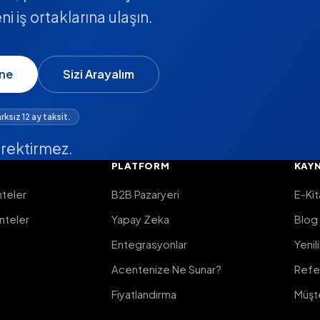
 iş ortaklarına ulaşın.
ene
Sizi Arayalım
rksız 12 ay taksit.
erektirmez.
PLATFORM
KAY
teler
B2B Pazaryeri
E-Kit
nteler
Yapay Zeka
Blog
Entegrasyonlar
Yenil
Acentenize Ne Sunar?
Refe
Fiyatlandırma
Müşte