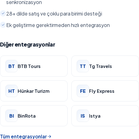
senkronizasyon
28+ dilde satış ve çoklu para birimi desteği
Ek geliştirme gerektirmeden hızlı entegrasyon
Diğer entegrasyonlar
BT
BTB Tours
TT
Tg Travels
HT
Hünkar Turizm
FE
Fly Express
BI
BinRota
IS
Istya
Tüm entegrasyonlar