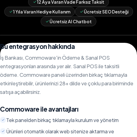
12 Aya Varan Vade Farksız Taksit
1 Yıla Varan Hediye Kullanım
Ücretsiz SEO Desteği
Ücretsiz AI Chatbot
Bu entegrasyon hakkında
İş Bankası, Commoware'in Ödeme & Sanal POS
entegrasyonları arasında yer alır. Sanal POS ile taksitli
ödeme. Commoware paneli üzerinden birkaç tıklamayla
etkinleştirebilir, ürünlerinizi 28+ dilde ve çoklu para biriminde
satışa açabilirsiniz.
Commoware ile avantajları
Tek panelden birkaç tıklamayla kurulum ve yönetim
Ürünleri otomatik olarak web sitenize aktarma ve