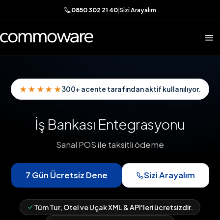
0850 302 21 40
|
Sizi Arayalım
★★★★★
300+ acente tarafından aktif kullanılıyor.
İş Bankası Entegrasyonu
Sanal POS ile taksitli ödeme
7 Gün Ücretsiz Dene
Sizi Arayalım
Tüm Tur, Otel ve Uçak XML & API'leri ücretsizdir.