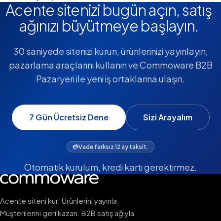
Acente sitenizi bugün açın, satış
ağınızı büyütmeye başlayın.
30 saniyede sitenizi kurun, ürünlerinizi yayınlayın,
pazarlama araçlarını kullanın ve Commoware B2B
Pazaryeri ile yeni iş ortaklarına ulaşın.
7 Gün Ücretsiz Dene
Sizi Arayalım
💳
Vade farksız 12 ay taksit.
Otomatik kurulum, kredi kartı gerektirmez.
Acente siteni kur. Ürünlerini yayınla.
Müşterilerini geri kazan. B2B satış ağıyla