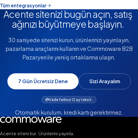
Tüm entegrasyonlar
Acente sitenizi bugün açın, satış
ağınızı büyütmeye başlayın.
30 saniyede sitenizi kurun, ürünlerinizi yayınlayın,
pazarlama araçlarını kullanın ve Commoware B2B
Pazaryeri ile yeni iş ortaklarına ulaşın.
7 Gün Ücretsiz Dene
Sizi Arayalım
💳
Vade farksız 12 ay taksit.
Otomatik kurulum, kredi kartı gerektirmez.
Acente siteni kur. Ürünlerini yayınla.