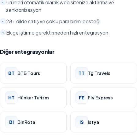
Ürünleri otomatik olarak web sitenize aktarma ve
senkronizasyon
28+ dilde satış ve çoklu para birimi desteği
Ek geliştirme gerektirmeden hızlı entegrasyon
Diğer entegrasyonlar
BT
BTB Tours
TT
Tg Travels
HT
Hünkar Turizm
FE
Fly Express
BI
BinRota
IS
Istya