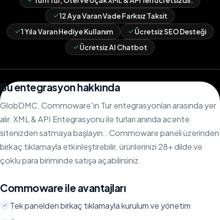
Tüm Tur, Otel ve Uçak XML & API'leri ücretsizdir.
12 Aya Varan Vade Farksız Taksit
1 Yıla Varan Hediye Kullanım
Ücretsiz SEO Desteği
Ücretsiz AI Chatbot
Bu entegrasyon hakkında
GlobDMC, Commoware'in Tur entegrasyonları arasında yer
alır. XML & API Entegrasyonu ile turları anında acente
sitenizden satmaya başlayın.. Commoware paneli üzerinden
birkaç tıklamayla etkinleştirebilir, ürünlerinizi 28+ dilde ve
çoklu para biriminde satışa açabilirsiniz.
Commoware ile avantajları
Tek panelden birkaç tıklamayla kurulum ve yönetim