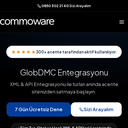
0850 302 21 40
|
Sizi Arayalım
★★★★★
300+ acente tarafından aktif kullanılıyor.
GlobDMC Entegrasyonu
XML & API Entegrasyonu ile turları anında acente
sitenizden satmaya başlayın.
7 Gün Ücretsiz Dene
Sizi Arayalım